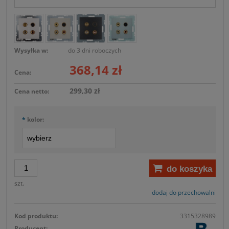
Wysyłka w:
do 3 dni roboczych
368,14 zł
Cena:
299,30 zł
Cena netto:
*
kolor:
do koszyka
szt.
dodaj do przechowalni
Kod produktu:
3315328989
Producent: