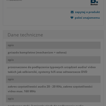
zapytaj o produkt
poleć znajomemu
Dane techniczne
opis
gniazdo kompletne (mechanizm + osłona)
opis
przeznaczone do podłączenia typowych urządzeń audio/ video
takich jak odbiorniki, systemy hifi oraz odtwarzacze DVD
opis
zakres częstotliwości audio 20 - 20 KHz, zakres częstotliwości
video max. 160 MHz
opis
pozłacane styki, 2 gniazda cinch do podłaczenia audio