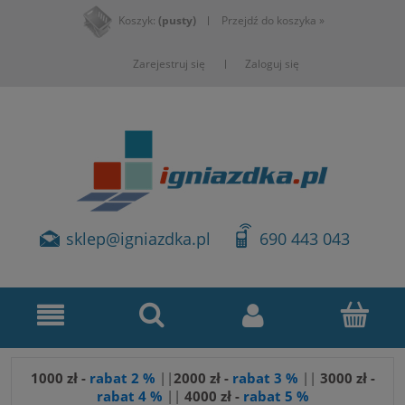
Koszyk:
(pusty)
Przejdź do koszyka »
Zarejestruj się
Zaloguj się
sklep@igniazdka.pl
690 443 043
1000 zł -
rabat 2 %
||
2000 zł -
rabat 3 %
||
3
000 zł -
rabat 4 %
||
4000 zł -
rabat 5 %