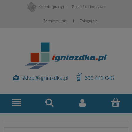
Koszyk:
(pusty)
Przejdź do koszyka »
Zarejestruj się
Zaloguj się
sklep@igniazdka.pl
690 443 043