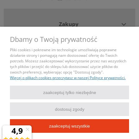
Zakupy
Dbamy o Twoją prywatność
Pomoc
Pliki cookies i pokrewne im technologie umożliwiają poprawne
działanie strony i pomagają nam dostosować ofertę do Twoich
Moje konto
potrzeb. Możesz zaakceptować wykorzystanie przez nas wszystkich
tych plików i przejść do sklepu lub dostosować użycie plików do
swoich preferencji, wybierając opcję "Dostosuj zgody".
Informacje
Więcej o plikach cookies przeczytasz w naszej Polityce prywatności.
Kontakt
zaakceptuj tylko niezbędne
tel: 690443043
dostosuj zgody
mail: sklep@igniazdka.pl
zaakceptuj wszystkie
Strona korzysta z plików cookies w celach statystycznych zgodnie z
Polityką