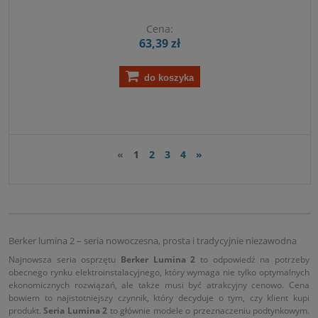
Cena:
63,39 zł
do koszyka
«
1
2
3
4
»
Berker lumina 2 – seria nowoczesna, prosta i tradycyjnie niezawodna
Najnowsza seria osprzętu
Berker Lumina 2
to odpowiedź na potrzeby
obecnego rynku elektroinstalacyjnego, który wymaga nie tylko optymalnych
ekonomicznych rozwiązań, ale także musi być atrakcyjny cenowo. Cena
bowiem to najistotniejszy czynnik, który decyduje o tym, czy klient kupi
produkt.
Seria Lumina 2
to głównie modele o przeznaczeniu podtynkowym.