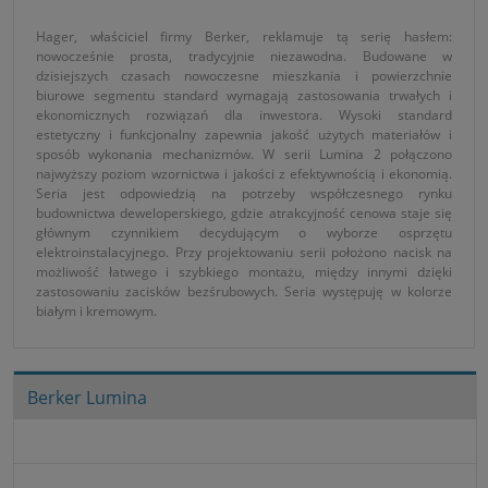
Hager, właściciel firmy Berker, reklamuje tą serię hasłem:
nowocześnie prosta, tradycyjnie niezawodna. Budowane w
dzisiejszych czasach nowoczesne mieszkania i powierzchnie
biurowe segmentu standard wymagają zastosowania trwałych i
ekonomicznych rozwiązań dla inwestora. Wysoki standard
estetyczny i funkcjonalny zapewnia jakość użytych materiałów i
sposób wykonania mechanizmów. W serii Lumina 2 połączono
najwyższy poziom wzornictwa i jakości z efektywnością i ekonomią.
Seria jest odpowiedzią na potrzeby współczesnego rynku
budownictwa deweloperskiego, gdzie atrakcyjność cenowa staje się
głównym czynnikiem decydującym o wyborze osprzętu
elektroinstalacyjnego. Przy projektowaniu serii położono nacisk na
możliwość łatwego i szybkiego montażu, między innymi dzięki
zastosowaniu zacisków bezśrubowych. Seria występuję w kolorze
białym i kremowym.
Berker Lumina