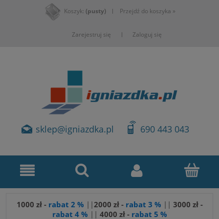
Koszyk:
(pusty)
Przejdź do koszyka »
Zarejestruj się
Zaloguj się
sklep@igniazdka.pl
690 443 043
1000 zł -
rabat 2 %
||
2000 zł -
rabat 3 %
||
3
000 zł -
rabat 4 %
||
4000 zł -
rabat 5 %