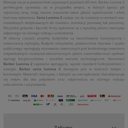
Montuje się je w powszechnie używanych puszkach 60 mm. Berker Lumina 2
perfekcyjnie sprawdza się w przypadku wnętrz, w których oprócz jak
najniższej ceny, mają istotne znaczenie także jakość wykończenia i efekt
końcowy wykonania.
Seria Lumina 2
nadaje się do instalacji w ramkach tzw.
modułowych dedykowanych do montażu orientacji pionowej lub poziomej.
Wszystkie gniazda i łączniki firmy wykonane są z wysokiej jakości tworzywa
odpornego na różnego rodzaju uszkodzenia.
W obecny czasach projekty budynków są nacechowane futurystyczną i
nowoczesną stylistyką. Budynki mieszkalne, powierzchnie biurowe i użytku
publicznego wymagają stosowania stworzonych pod konkretnego inwestora
indywidualnych rozwiązań ekonomicznych. Jakość materiałów musi spełniać
wymogi bezpieczeństwa i wszelkie warunki technologiczne. Natomiast
Berker Lumina 2
zapewnia wymagany, wysoki standard funkcjonalności i
estetyki.
Berker seria lumina 2
dostępna jest w kolorach białym i
kremowym. Materiał i tworzywo, z których są one wykonane charakteryzuje
się miłym dla oka połyskiem oraz odpornością na różnego rodzaju
zabrudzenia i zarysowania.
Zakupy