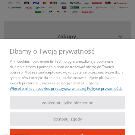
Zakupy
Dbamy o Twoją prywatność
Pomoc
Pliki cookies i pokrewne im technologie umożliwiają poprawne
działanie strony i pomagają nam dostosować ofertę do Twoich
Moje konto
potrzeb. Możesz zaakceptować wykorzystanie przez nas wszystkich
tych plików i przejść do sklepu lub dostosować użycie plików do
swoich preferencji, wybierając opcję "Dostosuj zgody".
Informacje
Więcej o plikach cookies przeczytasz w naszej Polityce prywatności.
Kontakt
zaakceptuj tylko niezbędne
tel: 690443043
dostosuj zgody
mail: sklep@igniazdka.pl