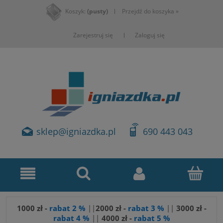
Koszyk:
(pusty)
Przejdź do koszyka »
Zarejestruj się
Zaloguj się
sklep@igniazdka.pl
690 443 043
1000 zł -
rabat 2 %
||
2000 zł -
rabat 3 %
||
3
000 zł -
rabat 4 %
||
4000 zł -
rabat 5 %