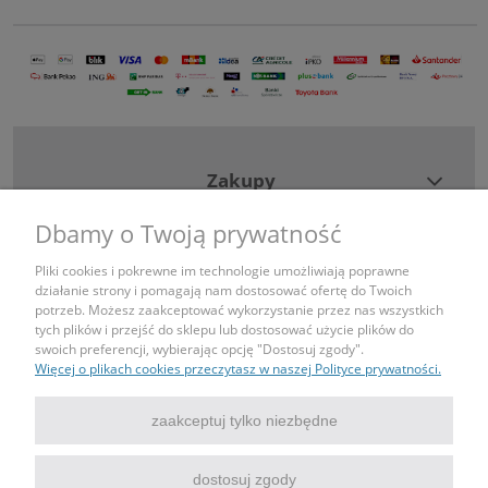
Zakupy
Dbamy o Twoją prywatność
Pomoc
Pliki cookies i pokrewne im technologie umożliwiają poprawne
działanie strony i pomagają nam dostosować ofertę do Twoich
Moje konto
potrzeb. Możesz zaakceptować wykorzystanie przez nas wszystkich
tych plików i przejść do sklepu lub dostosować użycie plików do
swoich preferencji, wybierając opcję "Dostosuj zgody".
Informacje
Więcej o plikach cookies przeczytasz w naszej Polityce prywatności.
Kontakt
zaakceptuj tylko niezbędne
tel: 690443043
dostosuj zgody