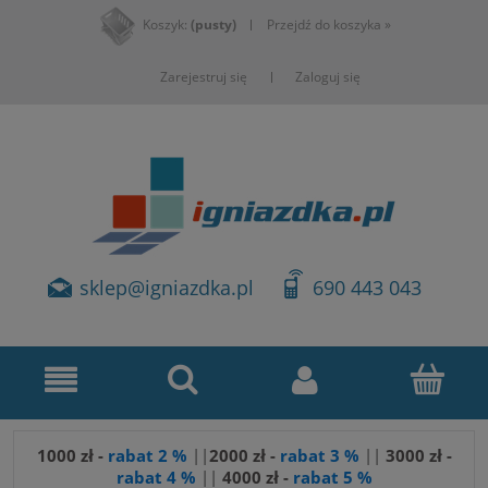
Koszyk:
(pusty)
Przejdź do koszyka »
Zarejestruj się
Zaloguj się
sklep@igniazdka.pl
690 443 043
1000 zł -
rabat 2 %
||
2000 zł -
rabat 3 %
||
3
000 zł -
rabat 4 %
||
4000 zł -
rabat 5 %