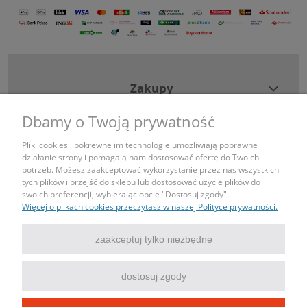
Zakupy
Dbamy o Twoją prywatność
Pomoc
Pliki cookies i pokrewne im technologie umożliwiają poprawne
działanie strony i pomagają nam dostosować ofertę do Twoich
Moje konto
potrzeb. Możesz zaakceptować wykorzystanie przez nas wszystkich
tych plików i przejść do sklepu lub dostosować użycie plików do
swoich preferencji, wybierając opcję "Dostosuj zgody".
Informacje
Więcej o plikach cookies przeczytasz w naszej Polityce prywatności.
Kontakt
zaakceptuj tylko niezbędne
tel: 690443043
dostosuj zgody
mail: sklep@igniazdka.pl