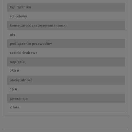
typ łącznika
schodowy
konieczność zastosowania ramki
nie
podłączenie przewodów
zaciski śrubowe
napięcie
250 V
obciążalność
16 A
gwarancja
2 lata