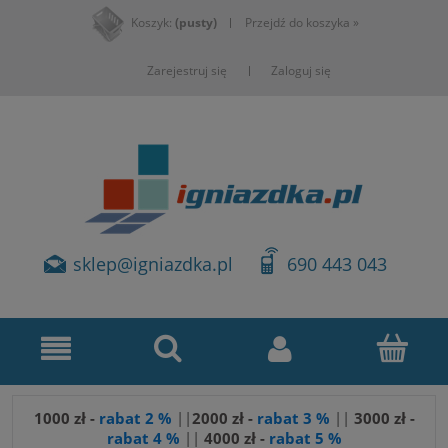
Koszyk:
(pusty)
Przejdź do koszyka »
Zarejestruj się
Zaloguj się
sklep@igniazdka.pl
690 443 043
1000 zł -
rabat 2 %
||
2000 zł -
rabat 3 %
||
3
000 zł -
rabat 4 %
||
4000 zł -
rabat 5 %