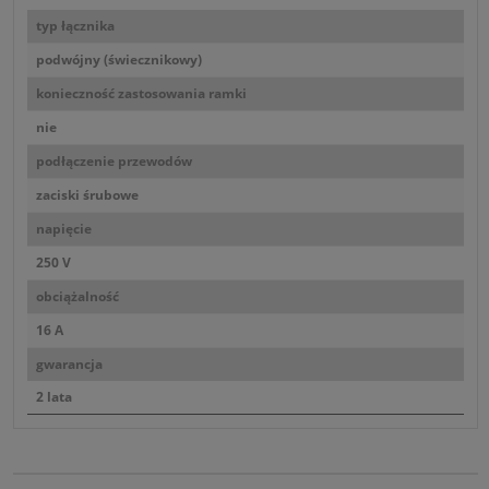
typ łącznika
podwójny (świecznikowy)
konieczność zastosowania ramki
nie
podłączenie przewodów
zaciski śrubowe
napięcie
250 V
obciążalność
16 A
gwarancja
2 lata