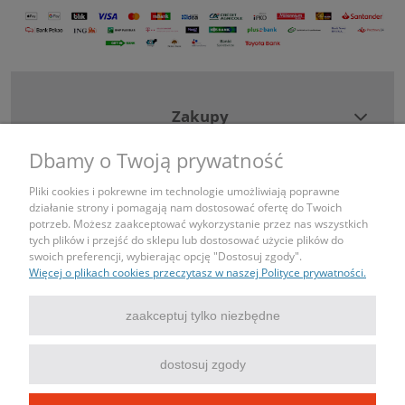
Zakupy
Dbamy o Twoją prywatność
Pomoc
Pliki cookies i pokrewne im technologie umożliwiają poprawne
działanie strony i pomagają nam dostosować ofertę do Twoich
Moje konto
potrzeb. Możesz zaakceptować wykorzystanie przez nas wszystkich
tych plików i przejść do sklepu lub dostosować użycie plików do
swoich preferencji, wybierając opcję "Dostosuj zgody".
Informacje
Więcej o plikach cookies przeczytasz w naszej Polityce prywatności.
Kontakt
zaakceptuj tylko niezbędne
tel: 690443043
dostosuj zgody
mail: sklep@igniazdka.pl