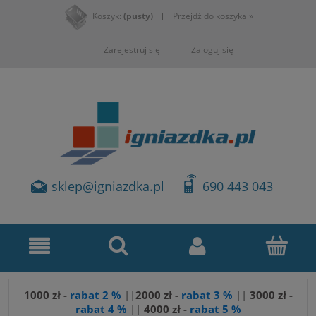
Koszyk:
(pusty)
Przejdź do koszyka »
Zarejestruj się
Zaloguj się
sklep@igniazdka.pl
690 443 043
1000 zł -
rabat 2 %
||
2000 zł -
rabat 3 %
||
3
000 zł -
rabat 4 %
||
4000 zł -
rabat 5 %