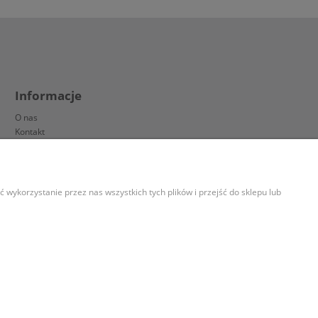
Informacje
O nas
Kontakt
wykorzystanie przez nas wszystkich tych plików i przejść do sklepu lub
wania lub dostępu plików cookies w Twojej przeglądarce.