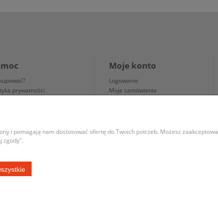
omoc
Moje konto
 kupować?
Logowanie
ityka prywatności
Moje zamówienia
ulamin zakupów
Przechowalnia
awienia plików cookies
Ustawienia konta
trony i pomagają nam dostosować ofertę do Twoich potrzeb. Możesz zaakceptować 
j zgody".
Kontakt
tel: 690443043
szystkie
mail: sklep@igniazdka.pl
 zgodnie z
Polityką prywatności
. Możesz samodzielnie określić warunki przechowy
Sklep internetowy Shoper.pl