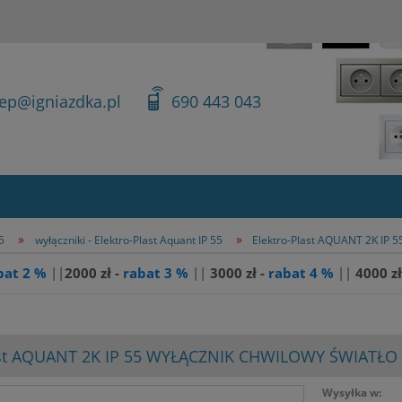
lep@igniazdka.pl
690 443 043
»
»
5
wyłączniki - Elektro-Plast Aquant IP 55
Elektro-Plast AQUANT 2K I
bat 2 %
||
2000 zł -
rabat 3 %
||
3
000 zł -
rabat 4 %
||
4000 zł
ast AQUANT 2K IP 55 WYŁĄCZNIK CHWILOWY ŚWIATŁO
Wysyłka w: