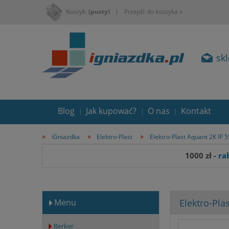
Koszyk:
(pusty)
Przejdź do koszyka »
sk
Blog
Jak kupować?
O nas
Kontakt
»
»
»
iGniazdka
Elektro-Plast
Elektro-Plast Aquant 2K IP 5
1000 zł -
ra
Elektro-Pl
Menu
Berker