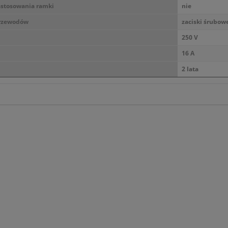
astosowania ramki
nie
przewodów
zaciski śrubow
250 V
16 A
2 lata