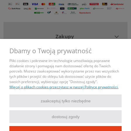
Zakupy
Dbamy o Twoją prywatność
Pomoc
Pliki cookies i pokrewne im technologie umożliwiają poprawne
działanie strony i pomagają nam dostosować ofertę do Twoich
Moje konto
potrzeb. Możesz zaakceptować wykorzystanie przez nas wszystkich
tych plików i przejść do sklepu lub dostosować użycie plików do
swoich preferencji, wybierając opcję "Dostosuj zgody".
Informacje
Więcej o plikach cookies przeczytasz w naszej Polityce prywatności.
Kontakt
zaakceptuj tylko niezbędne
tel: 690443043
dostosuj zgody
mail: sklep@igniazdka.pl