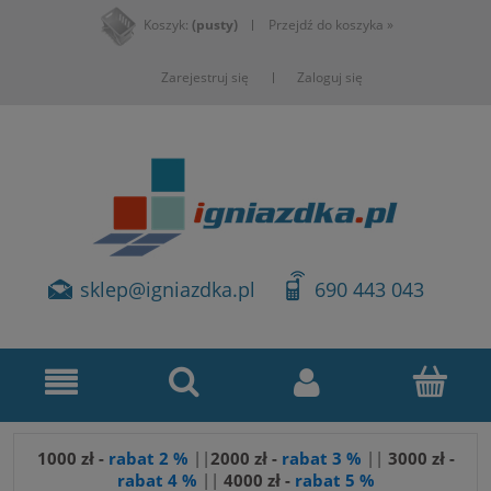
Koszyk:
(pusty)
Przejdź do koszyka »
Zarejestruj się
Zaloguj się
sklep@igniazdka.pl
690 443 043
1000 zł -
rabat 2 %
||
2000 zł -
rabat 3 %
||
3
000 zł -
rabat 4 %
||
4000 zł -
rabat 5 %