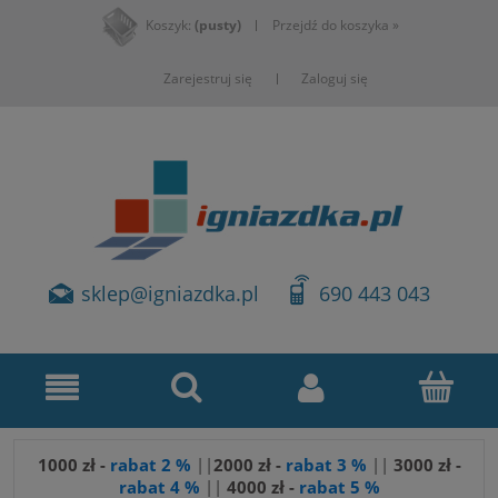
Koszyk:
(pusty)
Przejdź do koszyka »
Zarejestruj się
Zaloguj się
sklep@igniazdka.pl
690 443 043
1000 zł -
rabat 2 %
||
2000 zł -
rabat 3 %
||
3
000 zł -
rabat 4 %
||
4000 zł -
rabat 5 %