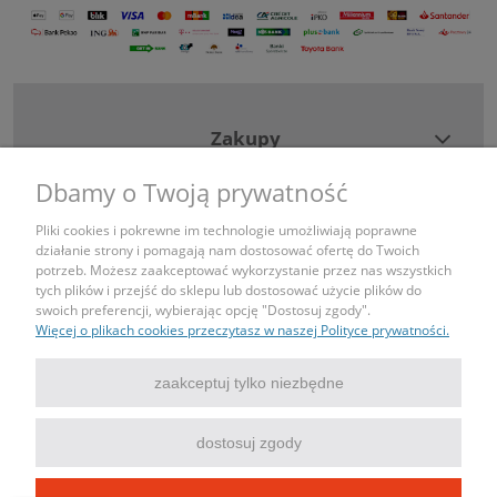
Zakupy
Dbamy o Twoją prywatność
Pomoc
Pliki cookies i pokrewne im technologie umożliwiają poprawne
działanie strony i pomagają nam dostosować ofertę do Twoich
Moje konto
potrzeb. Możesz zaakceptować wykorzystanie przez nas wszystkich
tych plików i przejść do sklepu lub dostosować użycie plików do
swoich preferencji, wybierając opcję "Dostosuj zgody".
Informacje
Więcej o plikach cookies przeczytasz w naszej Polityce prywatności.
Kontakt
zaakceptuj tylko niezbędne
tel: 690443043
dostosuj zgody
mail: sklep@igniazdka.pl