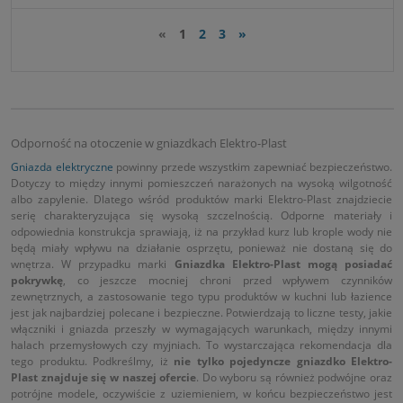
«
1
2
3
»
Odporność na otoczenie w gniazdkach Elektro-Plast
Gniazda elektryczne
powinny przede wszystkim zapewniać bezpieczeństwo.
Dotyczy to między innymi pomieszczeń narażonych na wysoką wilgotność
albo zapylenie. Dlatego wśród produktów marki
Elektro-Plast
znajdziecie
serię charakteryzująca się wysoką szczelnością. Odporne materiały i
odpowiednia konstrukcja sprawiają, iż na przykład kurz lub krople wody nie
będą miały wpływu na działanie osprzętu, ponieważ nie dostaną się do
wnętrza. W przypadku marki
Gniazdka Elektro-Plast mogą posiadać
pokrywkę
, co jeszcze mocniej chroni przed wpływem czynników
zewnętrznych, a zastosowanie tego typu produktów w kuchni lub łazience
jest jak najbardziej polecane i bezpieczne. Potwierdzają to liczne testy, jakie
włączniki i gniazda przeszły w wymagających warunkach, między innymi
halach przemysłowych czy myjniach. To wystarczająca rekomendacja dla
tego produktu. Podkreślmy, iż
nie tylko pojedyncze gniazdko Elektro-
Plast znajduje się w naszej ofercie
. Do wyboru są również podwójne oraz
potrójne modele, oczywiście z uziemieniem, w końcu bezpieczeństwo jest