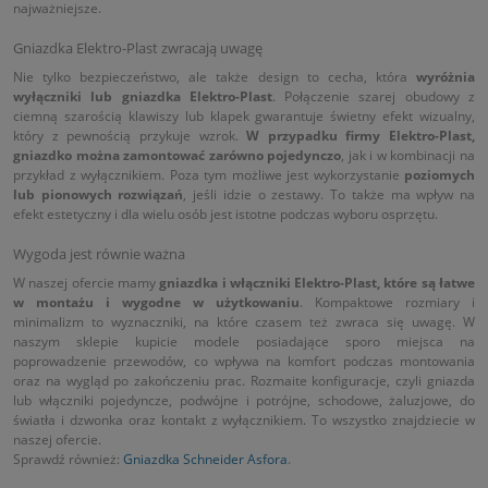
najważniejsze.
Gniazdka Elektro-Plast zwracają uwagę
Nie tylko bezpieczeństwo, ale także design to cecha, która
wyróżnia
wyłączniki lub gniazdka Elektro-Plast
. Połączenie szarej obudowy z
ciemną szarością klawiszy lub klapek gwarantuje świetny efekt wizualny,
który z pewnością przykuje wzrok.
W przypadku firmy Elektro-Plast,
gniazdko można zamontować zarówno pojedynczo
, jak i w kombinacji na
przykład z wyłącznikiem. Poza tym możliwe jest wykorzystanie
poziomych
lub pionowych rozwiązań
, jeśli idzie o zestawy. To także ma wpływ na
efekt estetyczny i dla wielu osób jest istotne podczas wyboru osprzętu.
Wygoda jest równie ważna
W naszej ofercie mamy
gniazdka i włączniki Elektro-Plast, które są łatwe
w montażu i wygodne w użytkowaniu
. Kompaktowe rozmiary i
minimalizm to wyznaczniki, na które czasem też zwraca się uwagę. W
naszym sklepie kupicie modele posiadające sporo miejsca na
poprowadzenie przewodów, co wpływa na komfort podczas montowania
oraz na wygląd po zakończeniu prac. Rozmaite konfiguracje, czyli gniazda
lub włączniki pojedyncze, podwójne i potrójne, schodowe, żaluzjowe, do
światła i dzwonka oraz kontakt z wyłącznikiem. To wszystko znajdziecie w
naszej ofercie.
Sprawdź również:
Gniazdka Schneider Asfora
.