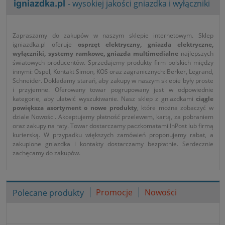
- wysokiej jakości gniazdka i wyłączniki
Zapraszamy do zakupów w naszym sklepie internetowym. Sklep
igniazdka.pl oferuje
osprzęt elektryczny, gniazda elektryczne,
wyłączniki, systemy ramkowe, gniazda multimedialne
najlepszych
światowych producentów. Sprzedajemy produkty firm polskich między
innymi: Ospel, Kontakt Simon, KOS oraz zagranicznych: Berker, Legrand,
Schneider. Dokładamy starań, aby zakupy w naszym sklepie były proste
i przyjemne. Oferowany towar pogrupowany jest w odpowiednie
kategorie, aby ułatwić wyszukiwanie. Nasz sklep z gniazdkami
ciągle
powiększa asortyment o nowe produkty
, które można zobaczyć w
dziale Nowości. Akceptujemy płatność przelewem, kartą, za pobraniem
oraz zakupy na raty. Towar dostarczamy paczkomatami InPost lub firmą
kurierską. W przypadku większych zamówień proponujemy rabat, a
zakupione gniazdka i kontakty dostarczamy bezpłatnie. Serdecznie
zachęcamy do zakupów.
Promocje
Nowości
Polecane produkty