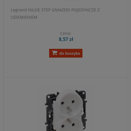
Legrand NILOE STEP GNIAZDO POJEDYNCZE Z
UZIEMIENIEM
Cena:
8,57 zł
do koszyka