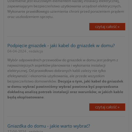
Uziemienie jest kluczowym elementem każdej instalacji elektrycznej,
zapewniającym bezpieczeństwo użytkowania urządzeń elektrycznych.
Wykonanie prawidłowego uziemienia chroni przed porażeniem prądem
oraz uszkodzeniem sprzętu.
czytaj całość »
Podpięcie gniazdek - jaki kabel do gniazdek w domu?
04-04-2024 , redakcja
Wybór odpowiednich przewodów do gniazdek w domu jest jednym z
najważniejszych aspektów planowania i wykonania instalacji
elektrycznej. Od prawidłowo dobranych kabli zależy nie tylko
efektywność i ekonomia użytkowania, ale przede wszystkim
bezpieczeństwo domowników.
Decyzja o tym, jaki kabel do gniazdek
w domu wybrać powinniśmy wybrać powinna być poprzedzona
dokładną analizą potrzeb instalacji oraz warunków, w jakich kable
będą eksploatowane
.
czytaj całość »
Gniazdka do domu - jakie warto wybrać?
17-04-2024 , redakcja