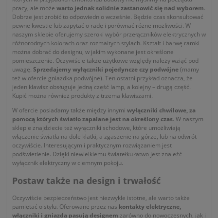
pracy, ale może
warto jednak solidnie zastanowić się nad wyborem
.
Dobrze jest zrobić to odpowiednio wcześnie. Będzie czas skonsultować
pewne kwestie lub zapytać o radę i porównać różne możliwości. W
naszym sklepie oferujemy szeroki wybór przełączników elektrycznych w
różnorodnych kolorach oraz rozmaitych stylach. Kształt i barwę ramki
można dobrać do designu, w jakim wykonane jest określone
pomieszczenie. Oczywiście także użytkowe względy należy wziąć pod
uwagę.
Sprzedajemy wyłączniki pojedyncze czy podwójne
(mamy
też w ofercie gniazdka podwójne). Ten ostatni przykład oznacza, że
jeden klawisz obsługuje jedną część lamp, a kolejny – drugą część.
Kupić można również produkty z trzema klawiszami.
W ofercie posiadamy także między innymi
wyłączniki chwilowe, za
pomocą których światło zapalane jest na określony czas
. W naszym
sklepie znajdziecie też wyłączniki schodowe, które umożliwiają
włączenie światła na dole klatki, a zgaszenie na górze, lub na odwrót
oczywiście. Interesującym i praktycznym rozwiązaniem jest
podświetlenie. Dzięki niewielkiemu światełku łatwo jest znaleźć
wyłącznik elektryczny w ciemnym pokoju.
Postaw także na design i trwałość
Oczywiście bezpieczeństwo jest niezwykle istotne, ale warto także
pamiętać o stylu. Oferowane przez nas
kontakty elektryczne,
włączniki i gniazda pasują designem
zarówno do nowoczesnych, jak i