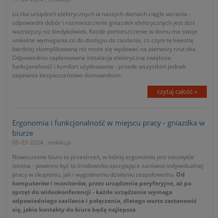
Liczba urządzeń elektrycznych w naszych domach ciągle wzrasta -
odpowiedni dobór i rozmieszczenie gniazdek elektrycznych jest dziś
ważniejszy niż kiedykolwiek. Każde pomieszczenie w domu ma swoje
unikalne wymagania co do dostępu do zasilania, co czyni tę kwestię
bardziej skomplikowaną niż może się wydawać na pierwszy rzut oka.
Odpowiednio zaplanowana instalacja elektryczna zwiększa
funkcjonalność i komfort użytkowania - przede wszystkim jednak
zapewnia bezpieczeństwo domownikom.
czytaj całość »
Ergonomia i funkcjonalność w miejscu pracy - gniazdka w
biurze
06-03-2024 , redakcja
Nowoczesne biuro to przestrzeń, w której ergonomia jest niezwykle
istotna - powinno być to środowisko sprzyjające zarówno indywidualnej
pracy w skupieniu, jak i wygodnemu działaniu zespołowemu.
Od
komputerów i monitorów, przez urządzenia peryferyjne, aż po
sprzęt do wideokonferencji - każde urządzenie wymaga
odpowiedniego zasilania i połączenia, dlatego warto zastanowić
się, jakie kontakty do biura będą najlepsze
.