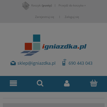
Koszyk:
(pusty)
Przejdź do koszyka »
Zarejestruj się
Zaloguj się
sklep@igniazdka.pl
690 443 043