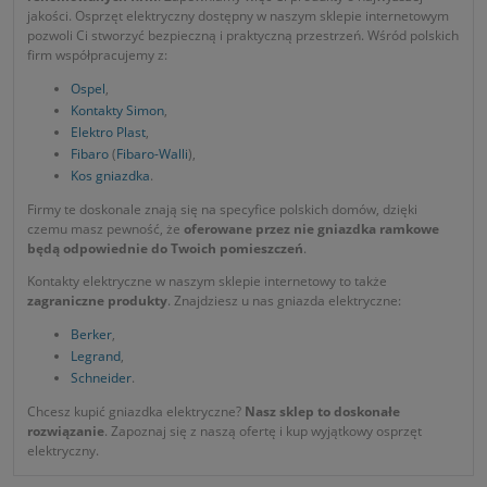
jakości. Osprzęt elektryczny dostępny w naszym sklepie internetowym
pozwoli Ci stworzyć bezpieczną i praktyczną przestrzeń. Wśród polskich
firm współpracujemy z:
Ospel
,
Kontakty Simon
,
Elektro Plast
,
Fibaro
(
Fibaro-Walli
),
Kos gniazdka
.
Firmy te doskonale znają się na specyfice polskich domów, dzięki
czemu masz pewność, że
oferowane przez nie gniazdka ramkowe
będą odpowiednie do Twoich pomieszczeń
.
Kontakty elektryczne w naszym sklepie internetowy to także
zagraniczne produkty
. Znajdziesz u nas gniazda elektryczne:
Berker
,
Legrand
,
Schneider
.
Chcesz kupić gniazdka elektryczne?
Nasz sklep to doskonałe
rozwiązanie
. Zapoznaj się z naszą ofertę i kup wyjątkowy osprzęt
elektryczny.