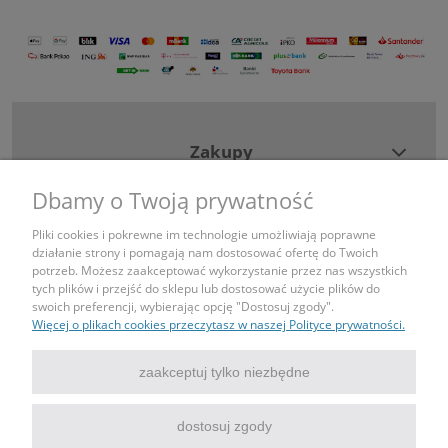
Zakupy
Dbamy o Twoją prywatność
Pomoc
Pliki cookies i pokrewne im technologie umożliwiają poprawne
działanie strony i pomagają nam dostosować ofertę do Twoich
Moje konto
potrzeb. Możesz zaakceptować wykorzystanie przez nas wszystkich
tych plików i przejść do sklepu lub dostosować użycie plików do
swoich preferencji, wybierając opcję "Dostosuj zgody".
Informacje
Więcej o plikach cookies przeczytasz w naszej Polityce prywatności.
Kontakt
zaakceptuj tylko niezbędne
tel: 690443043
dostosuj zgody
mail: sklep@igniazdka.pl