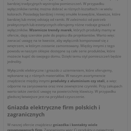
bardziej tradycyjnych wystrojów pomieszczeń. W przypadku
wyłączników ramkę można dobrać w różnych kształtach i w wielu
kolorach. Posiadają bardziej i mniej smukłe krawędzie, klawisze, które
bardziej lub mniej odstają od ramki. W zależności od potrzeb
praktycznych lub estetycznych oferujemy różne rodzaje gniazd i
wyłączników.
Wzornicze trendy marek
, których produkty mamy w
ofercie, dają szerokie pole do popisu dla projektantów. Warto więc
zwracać uwagę na te kwestie, aby wyłącznik komponował się z
wnętrzem, w którym zostanie zamontowany. Między innymi z tego
powodu w naszym sklepie dostępne są całe serie produktów, które
możecie kupić do swojego domu. Dzięki temu styl pomieszczeń będzie
jednolity.
Wyłączniki elektryczne i gniazdo z uziemieniem, które oferujemy,
wykonane są z różnych materiałów. W naszym asortymencie
znajdziecie między innymi
produkty z aluminium czy stali
, a więc
odporne na zarysowania oraz inne zewnętrzne czynniki. Przy zakupach
warto także zwrócić uwagę na powierzchnię klawiszy. W przypadku
gładszej łatwiejsze jest na przykład czyszczenie.
Gniazda elektryczne firm polskich i
zagranicznych
W naszej ofercie znajdziesz
gniazdka i kontakty wiele
renomowanych firm
. Zapewniamy więc Ci produkty o najwyższej