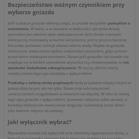
Bezpieczeństwo ważnym czynnikiem przy
wyborze gniazda
Jeśli szukacie gniazda elektrycznego, to przede wszystkim
pomyślcie o
uziemieniu
. W wielu, a w zasadzie w większości sprzętów dzisiaj
potrzebne jest właśnie takie zabezpieczenie. Jeśli chodzi o kontakt
elektryczny montowany w kuchni lub łazience, jest to jeszcze bardziej
kluczowe, ponieważ istnieje obawa zalania wodą. Klapka na gniazda
elektryczne nowoczesne będzie znakomitym pomysłem, gdyż uchroni
przed takim niebezpieczeństwem. Nawet jeśli gniazdko lub kontakt nie
znajdują się w bliskim sąsiedztwie prysznica czy zlewozmywaka, to
nie
zaszkodzi dodatkowe zabezpieczenie
. W naszej ofercie mamy
między innymi tego typu kontakty z wyłącznikiem.
Produkty z osłoną torów prądowych
będą przydatne między innymi w
pokoju dziecięcym, ale nie tylko. Skutecznie ochronią przed
umieszczeniem czegokolwiek w otworach na wtyczkę. W ofercie mamy
tego typu gniazda z wyłącznikiem, ponieważ zdajemy sobie sprawę, iż
kontakty elektryczne nowoczesne mogą być traktowany przez dzieci
jako świetne miejsce do zabawy.
Jaki wyłącznik wybrać?
Wprawdzie kontakt lub wyłącznik to te elementy wyposażenia domu, o
których w przypadku remontu lub budowy nie myślimy na początku